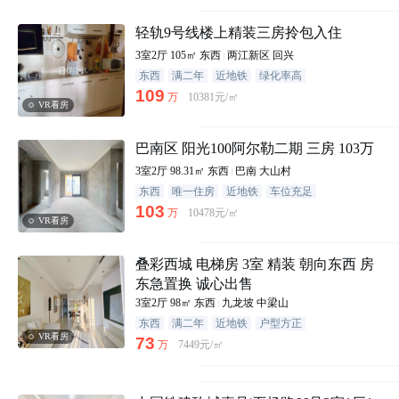
轻轨9号线楼上精装三房拎包入住
3室2厅
105㎡
东西
两江新区
回兴
东西
满二年
近地铁
绿化率高
109
万
10381元/㎡
VR看房
巴南区 阳光100阿尔勒二期 三房 103万
3室2厅
98.31㎡
东西
巴南
大山村
东西
唯一住房
近地铁
车位充足
103
万
10478元/㎡
VR看房
叠彩西城 电梯房 3室 精装 朝向东西 房
东急置换 诚心出售
3室2厅
98㎡
东西
九龙坡
中梁山
东西
满二年
近地铁
户型方正
VR看房
73
万
7449元/㎡