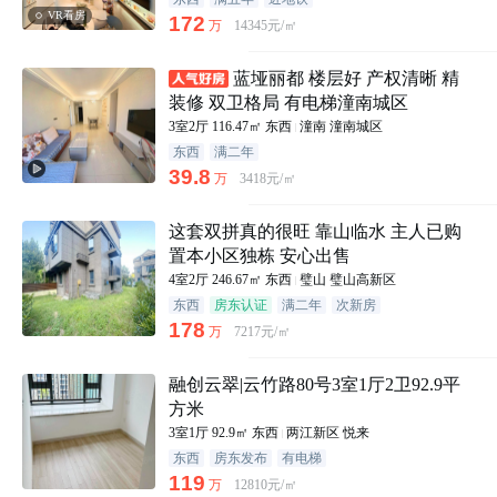
VR看房
172
万
14345元/㎡
蓝垭丽都 楼层好 产权清晰 精
装修 双卫格局 有电梯潼南城区
3室2厅
116.47㎡
东西
潼南
潼南城区
东西
满二年
39.8
万
3418元/㎡
这套双拼真的很旺 靠山临水 主人已购
置本小区独栋 安心出售
4室2厅
246.67㎡
东西
璧山
璧山高新区
东西
房东认证
满二年
次新房
178
万
7217元/㎡
融创云翠|云竹路80号3室1厅2卫92.9平
方米
3室1厅
92.9㎡
东西
两江新区
悦来
东西
房东发布
有电梯
119
万
12810元/㎡