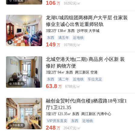
VR看房
106
万
10292元/㎡
龙湖U城四组团两梯两户大平层 住家装
修业主诚心出售近重师轻轨
3室2厅
138㎡
东西
沙坪坝
大学城
东西
满五年
近地铁
149
万
10798元/㎡
北城空港天地(二期) 商品房 小区新 装
修好 购物方便
3室2厅
94㎡
东西
两江新区
空港
东西
满二年
近地铁
车位充足
VR看房
63.8
万
6788元/㎡
融创金贸时代(商住楼)|栖霞路18号3室1
厅1卫121.35
3室1厅
121.35㎡
东西
两江新区
汽博中心
VIP房东直卖
东西
近地铁
VR看房
248
万
20437元/㎡