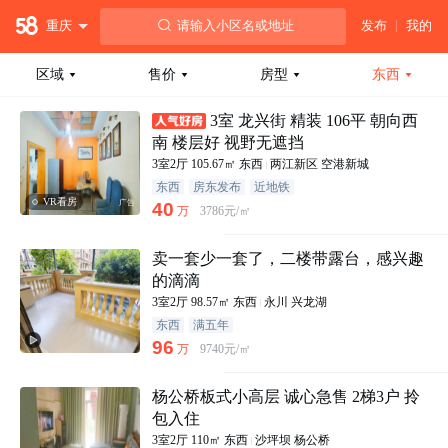
重庆
请输入小区名或地址
发布
我的
区域
售价
房型
东西
3室 龙兴街 精装 106平 朝向西
南 楼层好 视野无遮挡
3室2厅
105.67㎡
东西
两江新区
空港新城
东西
房东发布
近地铁
VR看房
广告
40
万
3786元/㎡
卖一套少一套了，二楼带露台，感兴趣
的滴滴
3室2厅
98.57㎡
东西
永川
兴龙湖
东西
满五年
96
万
9740元/㎡
杨公桥板式小高层 诚心急售 2梯3户 拎
包入住
3室2厅
110㎡
东西
沙坪坝
杨公桥