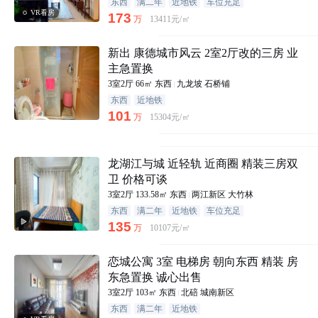
东西
满二年
近地铁
车位充足
VR看房
173
万
13411元/㎡
新出 康德城市风云 2室2厅改的三房 业
主急置换
3室2厅
66㎡
东西
九龙坡
石桥铺
东西
近地铁
101
万
15304元/㎡
龙湖江与城 近轻轨 近商圈 精装三房双
卫 价格可谈
3室2厅
133.58㎡
东西
两江新区
大竹林
东西
满二年
近地铁
车位充足
135
万
10107元/㎡
恋城公寓 3室 电梯房 朝向东西 精装 房
东急置换 诚心出售
3室2厅
103㎡
东西
北碚
城南新区
东西
满二年
近地铁