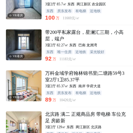
3室2厅
85.7㎡
东西
两江新区
农业园区
东西
房东发布
有电梯
近地铁
VR看房
100
万
11669元/㎡
带200平私家露台，星澜汇三期，小高
层，端户
3室2厅
82.27㎡
东西
巴南
龙洲湾
东西
唯一住房
近地铁
采光较好
VR看房
92
万
11183元/㎡
万科金域学府翰林锦书里|二塘路59号3
室2厅1卫85.37平
3室2厅
85.37㎡
东西
南岸
学府大道
东西
房东发布
有电梯
近地铁
VR看房
89
万
10426元/㎡
北滨路 满二 正规商品房 带电梯 车位充
足 房龄新
3室2厅
129㎡
东西
两江新区
北滨路