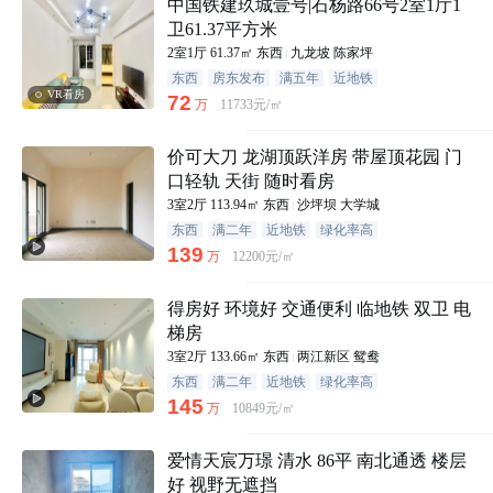
中国铁建玖城壹号|石杨路66号2室1厅1
卫61.37平方米
2室1厅
61.37㎡
东西
九龙坡
陈家坪
东西
房东发布
满五年
近地铁
VR看房
72
万
11733元/㎡
价可大刀 龙湖顶跃洋房 带屋顶花园 门
口轻轨 天街 随时看房
3室2厅
113.94㎡
东西
沙坪坝
大学城
东西
满二年
近地铁
绿化率高
139
万
12200元/㎡
得房好 环境好 交通便利 临地铁 双卫 电
梯房
3室2厅
133.66㎡
东西
两江新区
鸳鸯
东西
满二年
近地铁
绿化率高
145
万
10849元/㎡
爱情天宸万璟 清水 86平 南北通透 楼层
好 视野无遮挡