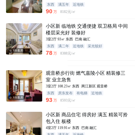
东西
满五年
近地铁
90
万
8182元/㎡
小区新 临地铁 交通便捷 双卫格局 中间
楼层采光好 装修好
3室2厅
93㎡
东西
巴南
融汇
东西
满二年
近地铁
采光较好
VR看房
78
万
8388元/㎡
观音桥步行街 燃气嘉陵小区 精装修三
室 业主急售
3室2厅
108.23㎡
东西
两江新区
观音桥
东西
房东发布
有电梯
近地铁
VR看房
93
万
8593元/㎡
小区新 商品住宅 得房好 满五 精装可拎
包入住 板楼
4室2厅
119.91㎡
东西
巴南
融汇
东西
满五年
近地铁